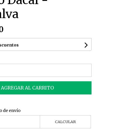
o Dacal -
lva
0
escuentos
AGREGAR AL CARRITO
o de envío
CALCULAR