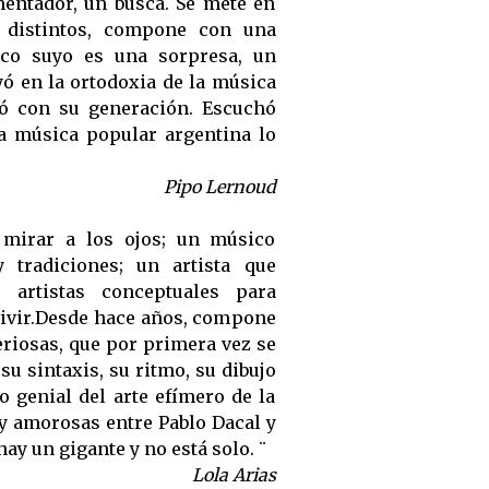
mentador, un busca. Se mete en
s distintos, compone con una
isco suyo es una sorpresa, un
ó en la ortodoxia de la música
ó con su generación. Escuchó
La música popular argentina lo
Pipo Lernoud
 mirar a los ojos; un músico
 tradiciones; un artista que
, artistas conceptuales para
vivir.Desde hace años, compone
riosas, que por primera vez se
u sintaxis, su ritmo, su dibujo
o genial del arte efímero de la
 y amorosas entre Pablo Dacal y
hay un gigante y no está solo. ̈
Lola Arias