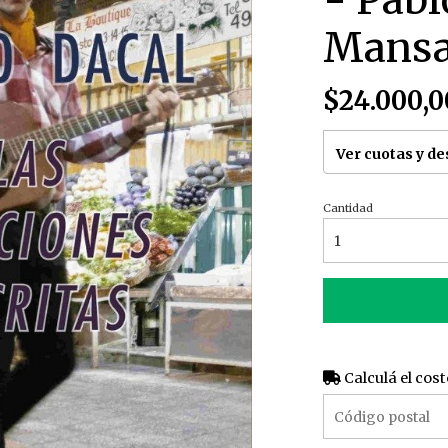
- Pabl
Mansa
$24.000,0
Ver cuotas y d
Cantidad
Calculá el cost