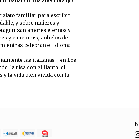
ción banal en una anécdota que
.
relato familiar para escribir
dable, y sobre mujeres y
otagonizan amores eternos y
nes y canciones, anhelos de
, mientras celebran el idioma
almente las italianas–, en Los
: la risa con el llanto, el
 y la vida bien vivida con la
N