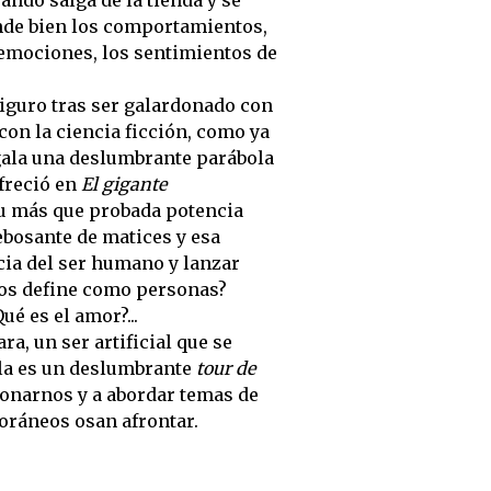
ando salga de la tienda y se
nde bien los comportamientos,
emociones, los sentimientos de
higuro tras ser galardonado con
 con la ciencia ficción, como ya
gala una deslumbrante parábola
freció en
El gigante
u más que probada potencia
rebosante de matices y esa
cia del ser humano y lanzar
nos define como personas?
é es el amor?...
ra, un ser artificial que se
la es un deslumbrante
tour de
ionarnos y a abordar temas de
ráneos osan afrontar.