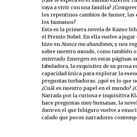
¿Qué le espera en el mundo exterior cu
vaya a vivir con una familia? ¿Compre
los repentinos cambios de humor, las 
los humanos?
Esta es la primera novela de Kazuo Is
el Premio Nobel. En ella vuelve a jugar
hizo en
Nunca me abandones,
y nos re
sobre nuestro mundo, como también o
enterrado.
Emergen en estas páginas s
fabuladora, la exquisitez de su prosa 
capacidad única para explorar la esen
preguntas turbadoras: ¿qué es lo que 
¿Cuál es nuestro papel en el mundo? ¿Qu
Narrada por la curiosa e inquisitiva Kla
hace preguntas muy humanas, la nove
force
en el que Ishiguro vuelve a emoc
calado que pocos narradores contempo