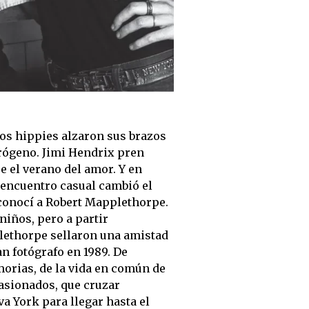
Los hippies alzaron sus brazos
rógeno. Jimi Hendrix pren
e el verano del amor. Y en
 encuentro casual cambió el
 conocí a Robert Mapplethorpe.
 niños, pero a partir
lethorpe sellaron una amistad
an fotógrafo en 1989. De
morias, de la vida en común de
pasionados, que cruzar
va York para llegar hasta el