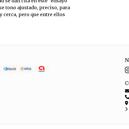
idad se dan cita en este “ensayo
e tono ajustado, preciso, para
y cerca, pero que entre ellos
N
C