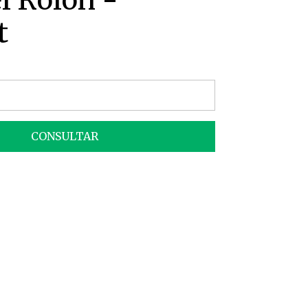
l Rolón -
t
CONSULTAR